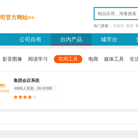
司官方网站>>
热门搜索：
肖家河
看度
页
公司自有
台内产品
城市台
影音图像
阅读学习
实用工具
电商
媒体工具
生
集团会议系统
4886人安装 · 38.42MB