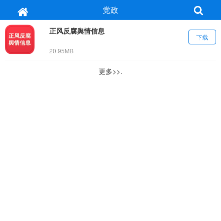
党政
正风反腐舆情信息
下载
20.95MB
更多>>.